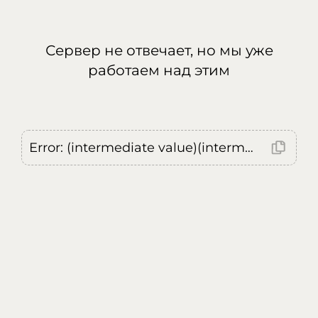
Сервер не отвечает, но мы уже
работаем над этим
Error: (intermediate value)(intermediate value)(intermediate value).replaceAll is not a function