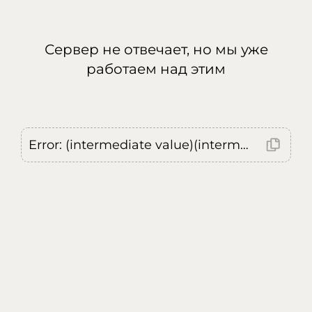
Сервер не отвечает, но мы уже
работаем над этим
Error: (intermediate value)(intermediate value)(intermediate value).replaceAll is not a function