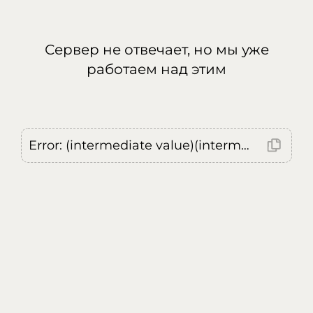
Сервер не отвечает, но мы уже
работаем над этим
Error: (intermediate value)(intermediate value)(intermediate value).replaceAll is not a function